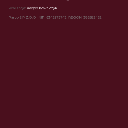
Realizacja:
Kacper Kowalczyk
Parvo S.P Z.O.O NIP: 6342973743, REGON: 385582452.