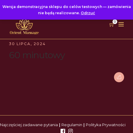
Wersja demonstracyjna sklepu do celów testowych — zamówienia
nie będą realizowane.
Odrzuć
0
30 LIPCA, 2024
60 minutowy
Najczęściej zadawane pytania
|
Regulamin
|
Polityka Prywatności