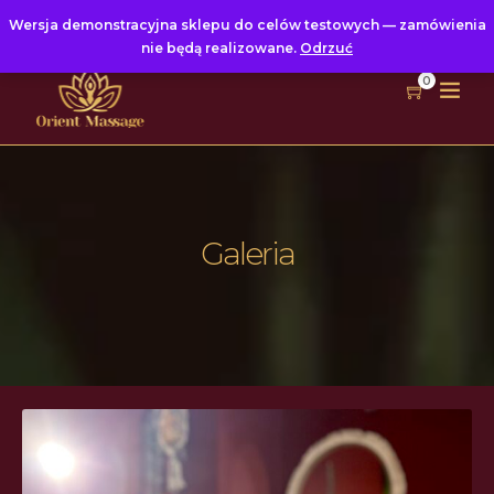
Wersja demonstracyjna sklepu do celów testowych — zamówienia
nie będą realizowane.
Odrzuć
0
Galeria