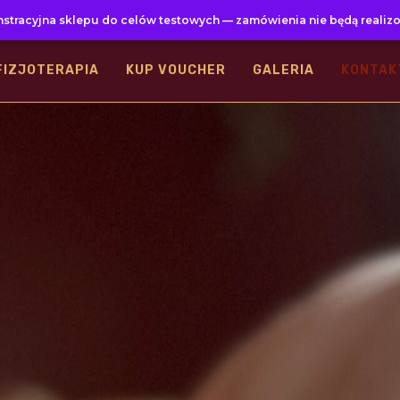
stracyjna sklepu do celów testowych — zamówienia nie będą realiz
FIZJOTERAPIA
KUP VOUCHER
GALERIA
KONTAK