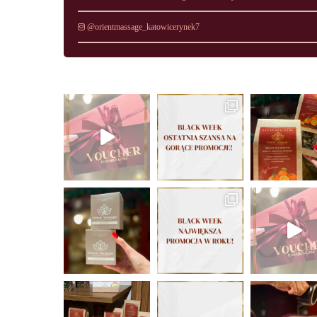
@orientmassage_katowicerynek7