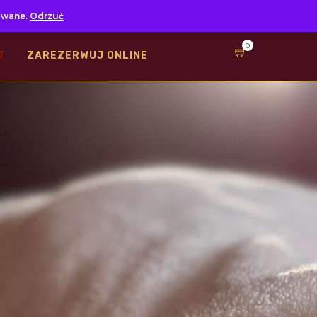
Pon. - Ndz. 12:00-22:00
534 722 721
owane.
Odrzuć
0
T
ZAREZERWUJ ONLINE