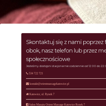
Skontaktuj się z nami poprzez 
obok, nasz telefon lub przez m
społecznościowe
Jesteśmy dostępni stacjonarnie codziennie od 12:00 do 22
534 722 721
kontakt@orientmassagekatowice.pl
Katowice, ul. Rynek 7
Salon Masażu Orient Massage Katowice Rynek 7