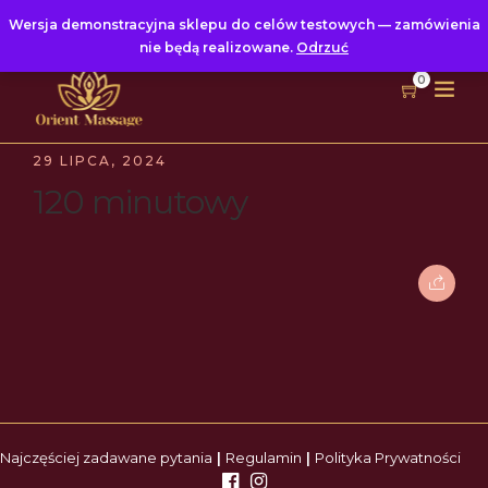
Wersja demonstracyjna sklepu do celów testowych — zamówienia
nie będą realizowane.
Odrzuć
0
29 LIPCA, 2024
120 minutowy
Najczęściej zadawane pytania
|
Regulamin
|
Polityka Prywatności