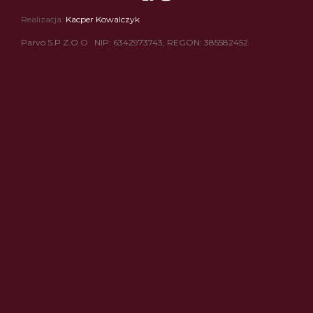
Realizacja:
Kacper Kowalczyk
Parvo S.P Z.O.O NIP: 6342973743, REGON: 385582452.