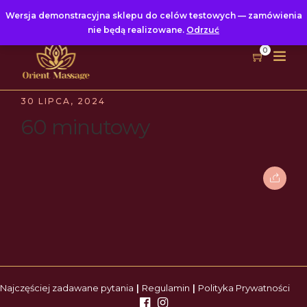
Wersja demonstracyjna sklepu do celów testowych — zamówienia
nie będą realizowane.
Odrzuć
0
30 LIPCA, 2024
60 minutowy
Najczęściej zadawane pytania
|
Regulamin
|
Polityka Prywatności