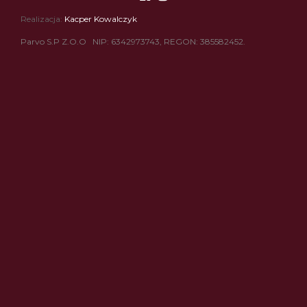
Realizacja:
Kacper Kowalczyk
Parvo S.P Z.O.O NIP: 6342973743, REGON: 385582452.